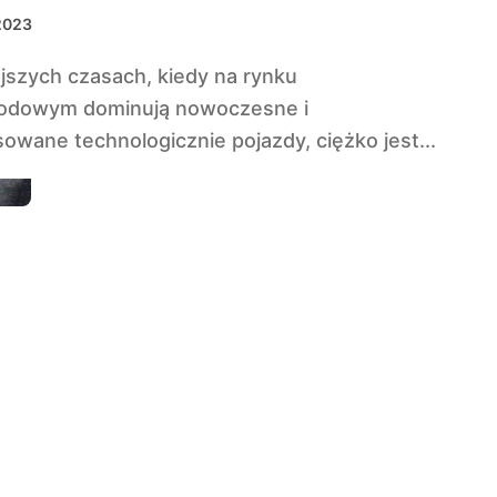
owych Klasyków
2023
odowym dominują nowoczesne i
wane technologicznie pojazdy, ciężko jest...