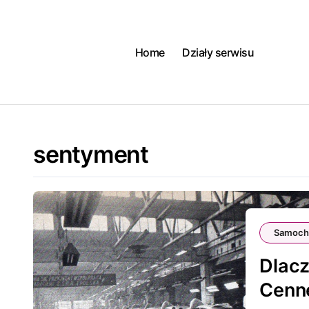
Skip
to
content
Home
Działy serwisu
sentyment
Samoch
Dlac
Cenn