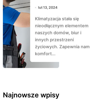
Klimatyzacji:
lut 13, 2024
Klucz do Komfortu
Klimatyzacja stała się
i Efektywności
nieodłącznym elementem
Energetycznej
naszych domów, biur i
innych przestrzeni
życiowych. Zapewnia nam
komfort...
Najnowsze wpisy