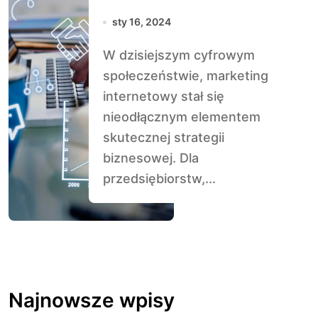
Kluczowe
sty 16, 2024
Strategie dla
W dzisiejszym cyfrowym
Sukcesu W
społeczeństwie, marketing
Dzisiejszym
internetowy stał się
Świecie Biznesu
nieodłącznym elementem
skutecznej strategii
biznesowej. Dla
przedsiębiorstw,...
Najnowsze wpisy