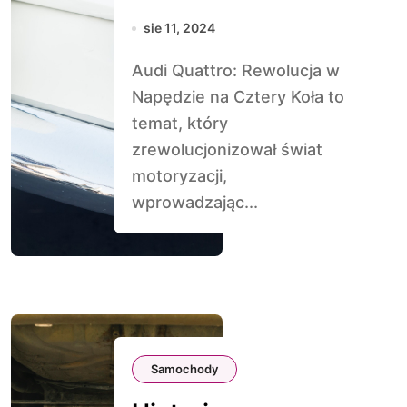
Napędzie na
sie 11, 2024
Cztery Koła
Audi Quattro: Rewolucja w
Napędzie na Cztery Koła to
temat, który
zrewolucjonizował świat
motoryzacji,
wprowadzając...
Samochody