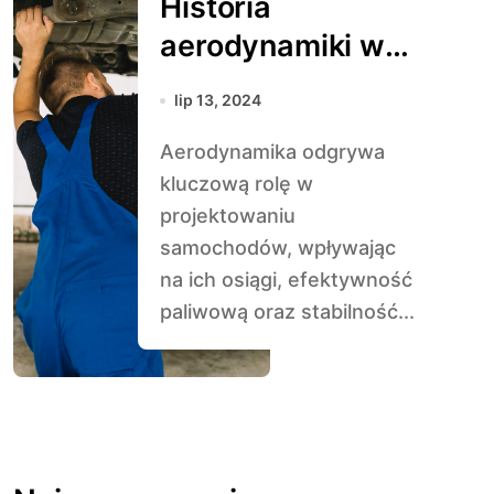
Historia
aerodynamiki w
projektowaniu
lip 13, 2024
samochodów
Aerodynamika odgrywa
kluczową rolę w
projektowaniu
samochodów, wpływając
na ich osiągi, efektywność
paliwową oraz stabilność...