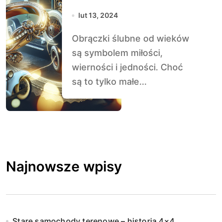
Obrączek
lut 13, 2024
Ślubnych: Więcej
Obrączki ślubne od wieków
niż Zwykłe
są symbolem miłości,
Pierścienie
wierności i jedności. Choć
są to tylko małe...
Najnowsze wpisy
Stare samochody terenowe – historia 4×4