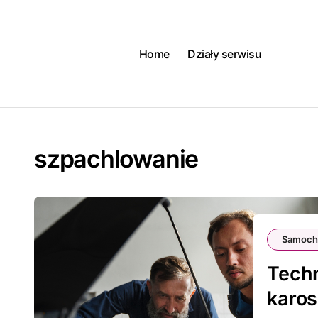
Skip
to
content
Home
Działy serwisu
szpachlowanie
Samoch
Techn
karos