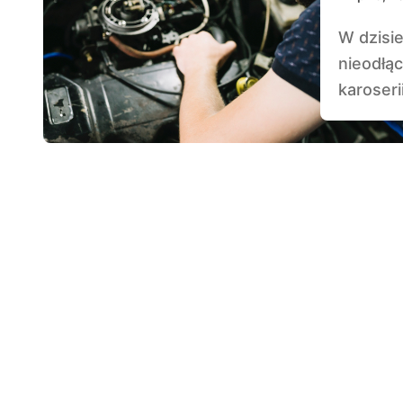
W dzisiejszych czasach, gdy samochody są
nieodłą
karoseri