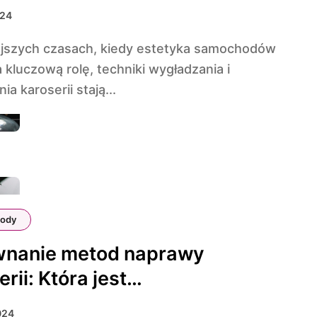
024
kluczową rolę, techniki wygładzania i
ia karoserii stają...
ody
wnanie metod naprawy
rii: Która jest
uteczniejsza?
2024