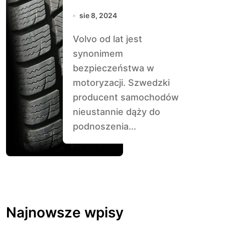
na Pierwszym
sie 8, 2024
Miejscu
Volvo od lat jest
synonimem
bezpieczeństwa w
motoryzacji. Szwedzki
producent samochodów
nieustannie dąży do
podnoszenia...
Najnowsze wpisy