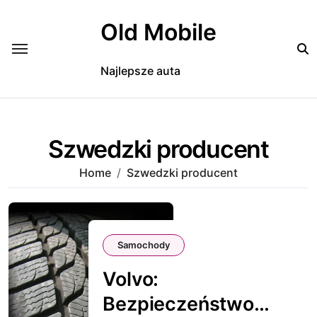
Skip
to
Old Mobile
content
Najlepsze auta
Szwedzki producent
Home
Szwedzki producent
Samochody
Volvo:
Bezpieczeństwo