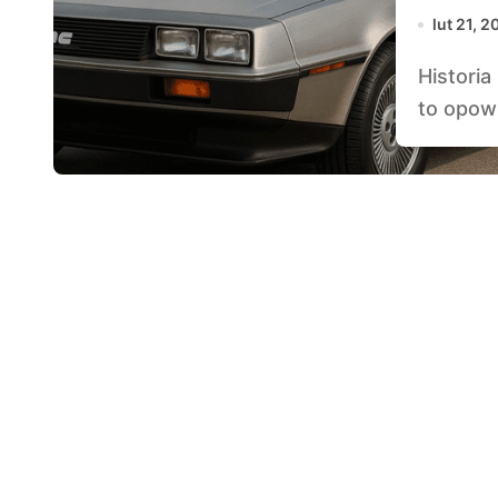
lut 21, 
Historia marki DeLorean – auto, które wyprzedziło czas
to opowi