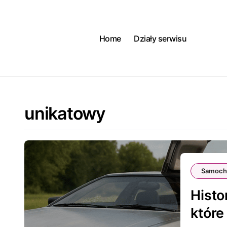
Skip
to
content
Home
Działy serwisu
unikatowy
Samoch
Histo
które