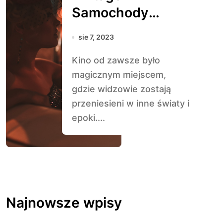
Samochody
Filmowe:
sie 7, 2023
Najbardziej
Kino od zawsze było
Pamiętne Pojazdy
magicznym miejscem,
z Ekranu
gdzie widzowie zostają
Kinowego
przeniesieni w inne światy i
epoki....
Najnowsze wpisy