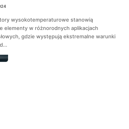
remalnych warunków
2024
e elementy w różnorodnych aplikacjach
łowych, gdzie występują ekstremalne warunki
d...