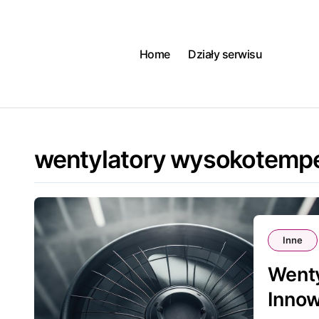
Skip
to
content
Home
Działy serwisu
wentylatory wysokotemp
Inne
Went
Innow