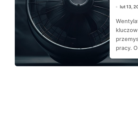
ekst
lut 13, 
Wentylatory wysokotemperaturowe stanowią
kluczow
przemys
pracy. O