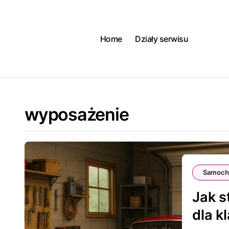
Skip
to
content
Home
Działy serwisu
wyposażenie
Samoch
Jak 
dla k