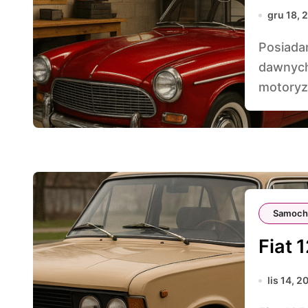
gru 18, 
Posiadanie własnego zakątka dla samochodu z
dawnych
motoryza
Samoch
Fiat 
lis 14, 2