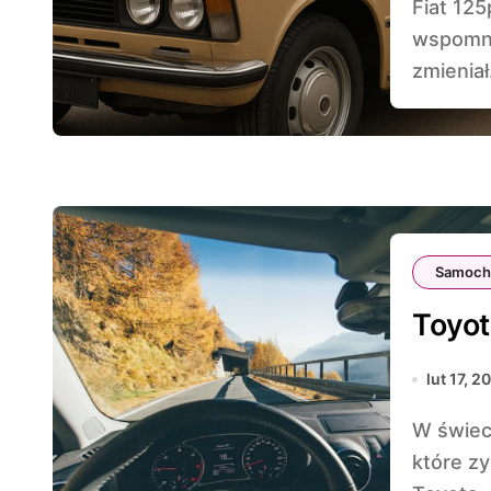
Fiat 125p – legenda polskich ulic budzi dziś
wspomni
zmieniał.
Samoch
Toyot
lut 17, 2
W świecie motoryzacji istnieje wiele samochodów,
które zy