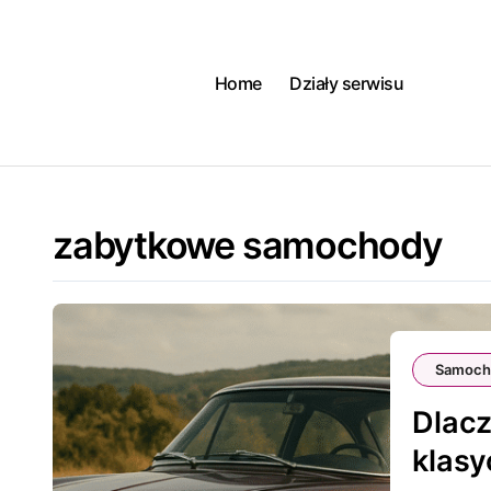
Skip
to
content
Home
Działy serwisu
zabytkowe samochody
Samoch
Dlac
klas