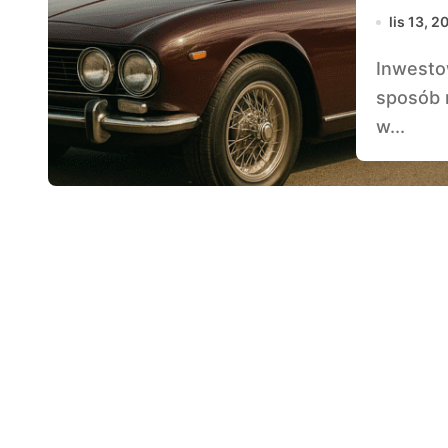
lis 13, 2
Inwestowanie w zabytkowe samochody to nie tylko
sposób 
w...