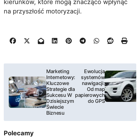
kierunków, które mogą znacząco wpłynąć
na przyszłość motoryzacji.
N
Marketing
Ewolucja
Internetowy:
systemów
a
Kluczowe
nawigacji:
Strategie dla
Od map
w
Sukcesu W
papierowych
Dzisiejszym
do GPS
i
Świecie
Biznesu
g
a
Polecamy