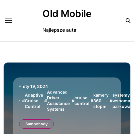
Skip
to
Old Mobile
content
Najlepsze auta
sty 19, 2024
Advanced
Adaptive
kamery
systemy
Driver
cruise
#
Cruise
#
#
#
360
#
wspomaga
Assistance
control
Control
stopni
parkowan
Systems
Samochody