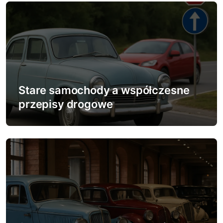
s
u
Stare samochody a współczesne
przepisy drogowe