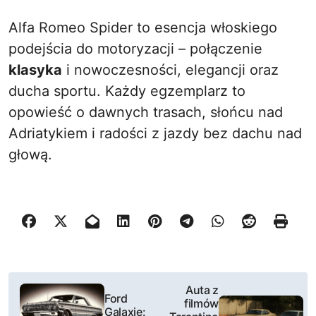
Alfa Romeo Spider to esencja włoskiego
podejścia do motoryzacji – połączenie
klasyka
i nowoczesności, elegancji oraz
ducha sportu. Każdy egzemplarz to
opowieść o dawnych trasach, słońcu nad
Adriatykiem i radości z jazdy bez dachu nad
głową.
N
Auta z
Ford
filmów
a
Galaxie: