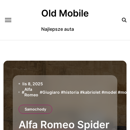
Skip
to
Old Mobile
content
Najlepsze auta
lis 8, 2025
Alfa
#
#
Giugiaro
#
historia
#
kabriolet
#
model
#
moto
Romeo
Samochody
Alfa Romeo Spider