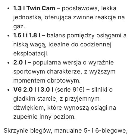
1.3 l Twin Cam
– podstawowa, lekka
jednostka, oferująca zwinne reakcje na
gaz.
1.6 l i 1.8 l
– balans pomiędzy osiągami a
niską wagą, idealne do codziennej
eksploatacji.
2.0 l
– popularna wersja o wyraźnie
sportowym charakterze, z wyższym
momentem obrotowym.
V6 2.0 l i 3.0 l
(serie 916) – silniki o
gładkim starcie, z przyjemnym
dźwiękiem, które wynoszą osiągi na
zupełnie inny poziom.
Skrzynie biegów, manualne 5- i 6-biegowe,