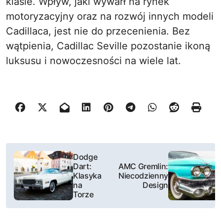
klasie. Wpływ, jaki wywarł na rynek
motoryzacyjny oraz na rozwój innych modeli
Cadillaca, jest nie do przecenienia. Bez
wątpienia, Cadillac Seville pozostanie ikoną
luksusu i nowoczesności na wiele lat.
N
Dodge
Dart:
AMC Gremlin:
a
Klasyka
Niecodzienny
na
Design
w
Torze
i