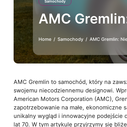
Samochody
AMC Gremlin:
Home
Samochody
AMC Gremlin: Ni
AMC Gremlin to samochód, który na zawsze zapisał się w historii motoryzacji dzięki
swojemu niecodziennemu designowi. Wpr
American Motors Corporation (AMC), Grem
zapotrzebowanie na małe, ekonomiczne 
unikalny wygląd i innowacyjne podejście do
lat 70. W tym artykule przyjrzymy się bliż