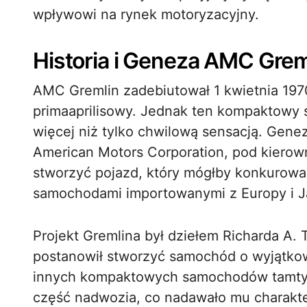
wpływowi na rynek motoryzacyjny.
Historia i Geneza AMC Grem
AMC Gremlin zadebiutował 1 kwietnia 1970 
primaaprilisowy. Jednak ten kompaktowy 
więcej niż tylko chwilową sensacją. Genez
American Motors Corporation, pod kierown
stworzyć pojazd, który mógłby konkurow
samochodami importowanymi z Europy i Ja
Projekt Gremlina był dziełem Richarda A.
postanowił stworzyć samochód o wyjątko
innych kompaktowych samochodów tamtych 
część nadwozia, co nadawało mu charakte