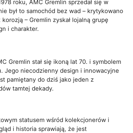
 1978 roku, AMC Gremlin sprzedał się w
ie był to samochód bez wad – krytykowano
 korozją – Gremlin zyskał lojalną grupę
gn i charakter.
 Gremlin stał się ikoną lat 70. i symbolem
u. Jego niecodzienny design i innowacyjne
est pamiętany do dziś jako jeden z
dów tamtej dekady.
towym statusem wśród kolekcjonerów i
ąd i historia sprawiają, że jest