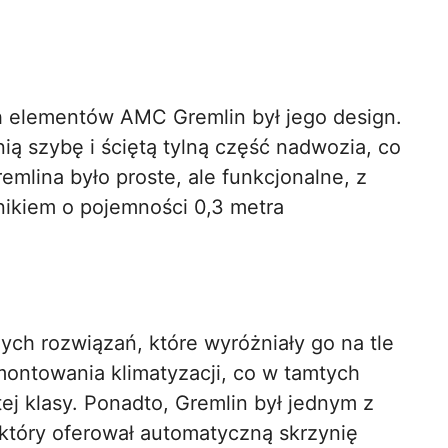
h elementów AMC Gremlin był jego design.
ą szybę i ściętą tylną część nadwozia, co
mlina było proste, ale funkcjonalne, z
nikiem o pojemności 0,3 metra
ch rozwiązań, które wyróżniały go na tle
montowania klimatyzacji, co w tamtych
j klasy. Ponadto, Gremlin był jednym z
tóry oferował automatyczną skrzynię