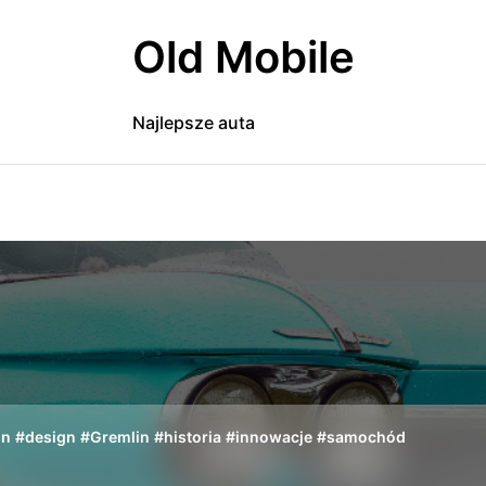
Old Mobile
Najlepsze auta
on
#
design
#
Gremlin
#
historia
#
innowacje
#
samochód