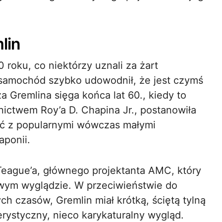
lin
roku, co niektórzy uznali za żart
samochód szybko udowodnił, że jest czymś
a Gremlina sięga końca lat 60., kiedy to
ictwem Roy’a D. Chapina Jr., postanowiła
ać z popularnymi wówczas małymi
ponii.
 Teague’a, głównego projektanta AMC, który
wym wyglądzie. W przeciwieństwie do
czasów, Gremlin miał krótką, ściętą tylną
rystyczny, nieco karykaturalny wygląd.