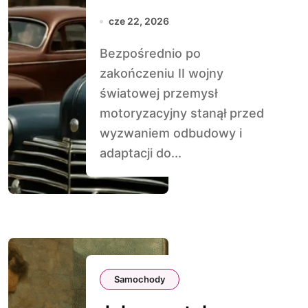
po II wojnie
cze 22, 2026
światowej
Bezpośrednio po
zakończeniu II wojny
światowej przemysł
motoryzacyjny stanął przed
wyzwaniem odbudowy i
adaptacji do...
Samochody