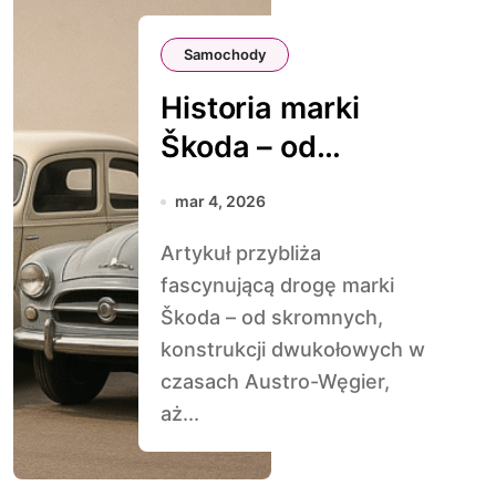
Samochody
Historia marki
Škoda – od
prostych aut do
mar 4, 2026
klasyków
Artykuł przybliża
fascynującą drogę marki
Škoda – od skromnych,
konstrukcji dwukołowych w
czasach Austro-Węgier,
aż...