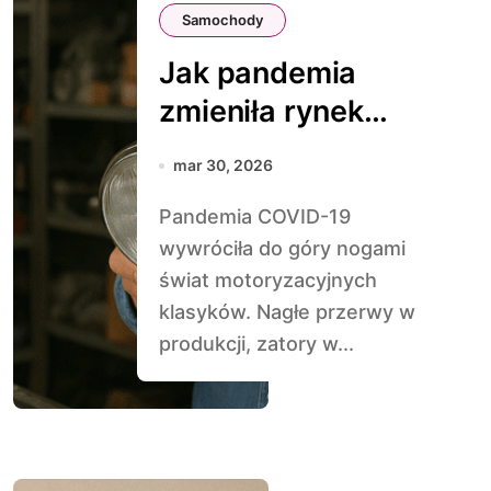
Samochody
Jak pandemia
zmieniła rynek
części do
mar 30, 2026
klasyków
Pandemia COVID-19
wywróciła do góry nogami
świat motoryzacyjnych
klasyków. Nagłe przerwy w
produkcji, zatory w...