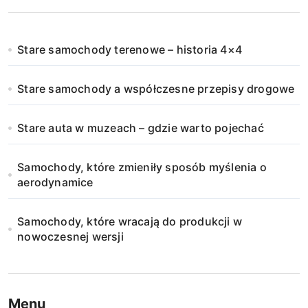
o
n
Stare samochody terenowe – historia 4×4
i
Stare samochody a współczesne przepisy drogowe
c
o
Stare auta w muzeach – gdzie warto pojechać
w
Samochody, które zmieniły sposób myślenia o
a
aerodynamice
n
Samochody, które wracają do produkcji w
i
nowoczesnej wersji
e
w
Menu