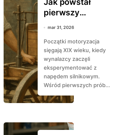
Jak powstał
pierwszy
samochód w
mar 31, 2026
historii
Początki motoryzacja
motoryzacji
sięgają XIX wieku, kiedy
wynalazcy zaczęli
eksperymentować z
napędem silnikowym.
Wśród pierwszych prób...