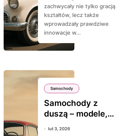
zachwycały nie tylko gracją
kształtów, lecz także
wprowadzały prawdziwe
innowacje w...
Samochody
Samochody z
duszą – modele,
które budzą
lut 3, 2026
emocje