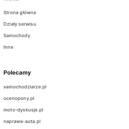
p
Strona główna
i
Działy serwisu
s
Samochody
ó
Inne
w
Polecamy
samochodziarze.pl
ocenopony.pl
moto-dyskusje.pl
naprawa-auta.pl