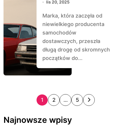
lis 20, 2025
Marka, która zaczęła od
niewielkiego producenta
samochodów
dostawczych, przeszła
długą drogę od skromnych
początków do...
S
1
2
…
5
t
Najnowsze wpisy
r