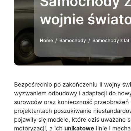
Samochody z l
wojnie świat
Home
Samochody
Samochody z lat 
Bezpośrednio po zakończeniu II wojny światowej przemysł motoryzacyjny stanął przed
wyzwaniem odbudowy i adaptacji do nowyc
surowców oraz konieczność przeobrażeń t
projektantach poszukiwanie niestandardo
pojawiły się modele, które dziś uważane 
motoryzacji, a ich
unikatowe
linie i mech