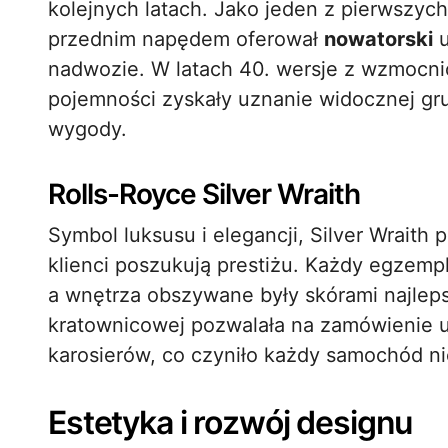
kolejnych latach. Jako jeden z pierwszy
przednim napędem oferował
nowatorski
u
nadwozie. W latach 40. wersje z wzmocnio
pojemności zyskały uznanie widocznej gru
wygody.
Rolls-Royce Silver Wraith
Symbol luksusu i elegancji, Silver Wrait
klienci poszukują prestiżu. Każdy egzemp
a wnętrza obszywane były skórami najleps
kratownicowej pozwalała na zamówienie 
karosierów, co czyniło każdy samochód n
Estetyka i rozwój designu