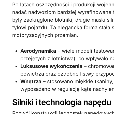
Po latach oszczędności i produkcji wojen
nadać nadwoziom bardziej wyrafinowane f
były zaokrąglone błotniki, długie maski sil
tyłowi pojazdu. Ta elegancka forma stała s
motoryzacyjnych przemian.
Aerodynamika
– wiele modeli testowa
przejętych z lotnictwa), co wpływało na
Luksusowe wykończenia
– chromowane
powietrza oraz ozdobne listwy przypod
Wnętrza
– stosowano miękkie tkaniny, 
wyposażano w regulację kąta nachylen
Silniki i technologia napędu
Rozwój konstrukcji jednostek napędowych p