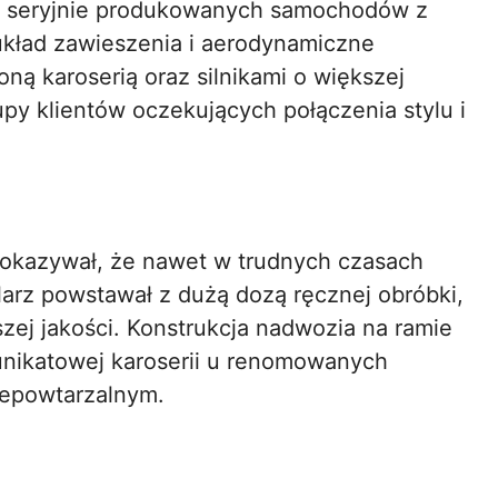
ch seryjnie produkowanych samochodów z
kład zawieszenia i aerodynamiczne
ną karoserią oraz silnikami o większej
py klientów oczekujących połączenia stylu i
h pokazywał, że nawet w trudnych czasach
larz powstawał z dużą dozą ręcznej obróbki,
zej jakości. Konstrukcja nadwozia na ramie
unikatowej karoserii u renomowanych
iepowtarzalnym.