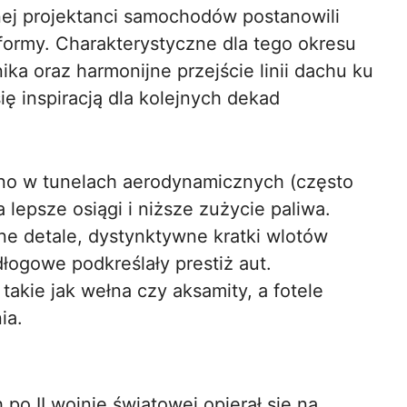
nej projektanci samochodów postanowili
ormy. Charakterystyczne dla tego okresu
nika oraz harmonijne przejście linii dachu ku
ię inspiracją dla kolejnych dekad
no w tunelach aerodynamicznych (często
 lepsze osiągi i niższe zużycie paliwa.
 detale, dystynktywne kratki wlotów
łogowe podkreślały prestiż aut.
takie jak wełna czy aksamity, a fotele
ia.
o II wojnie światowej opierał się na