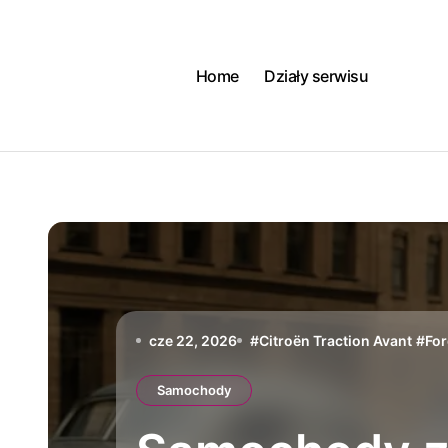
Skip
to
content
Home
Działy serwisu
cze 22, 2026
#
Citroën Traction Avant
#
Fo
Samochody