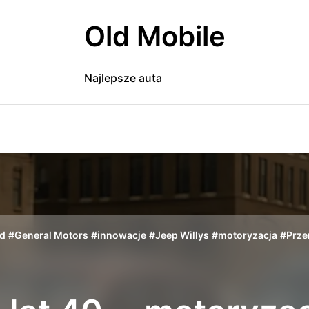
Old Mobile
Najlepsze auta
rd
#
General Motors
#
innowacje
#
Jeep Willys
#
motoryzacja
#
Prze