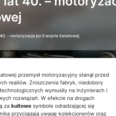
at 40. – motoryzacj
owej
40. – motoryzacja po II wojnie światowej
h realiów. Zniszczenia fabryk, niedobory
echnologicznych wymusiły na inżynierach i
wych rozwiązań. W efekcie na drogach
są za
kultowe
symbole odradzającej się
anika przyciągają uwagę kolekcjonerów oraz