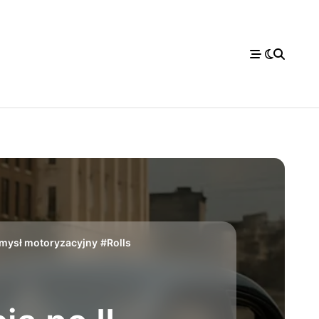
mysł motoryzacyjny
#
Rolls