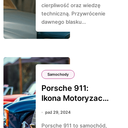
cierpliwość oraz wiedzę
techniczną. Przywrócenie
dawnego blasku...
Samochody
Porsche 911:
Ikona Motoryzacji
przez Dekady
paź 29, 2024
Porsche 911 to samochód,