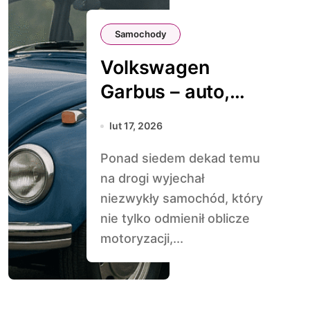
Samochody
Volkswagen
Garbus – auto,
które pokochał
lut 17, 2026
cały świat
Ponad siedem dekad temu
na drogi wyjechał
niezwykły samochód, który
nie tylko odmienił oblicze
motoryzacji,...