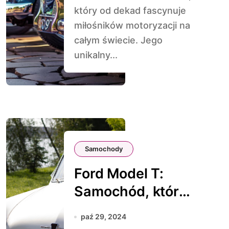
który od dekad fascynuje
miłośników motoryzacji na
całym świecie. Jego
unikalny...
Samochody
Ford Model T:
Samochód, który
Zrewolucjonizowa
paź 29, 2024
ł Świat