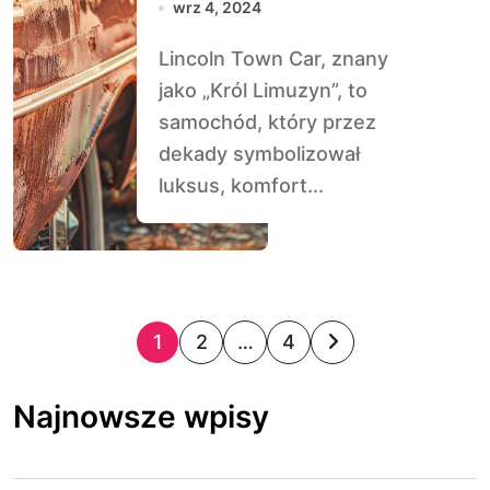
wrz 4, 2024
Lincoln Town Car, znany
jako „Król Limuzyn”, to
samochód, który przez
dekady symbolizował
luksus, komfort...
S
1
2
…
4
t
Najnowsze wpisy
r
o