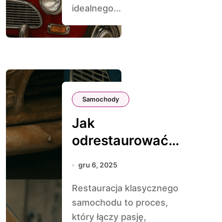
idealnego...
Samochody
Jak
odrestaurować
klasyczny
gru 6, 2025
samochód krok po
Restauracja klasycznego
kroku
samochodu to proces,
który łączy pasję,