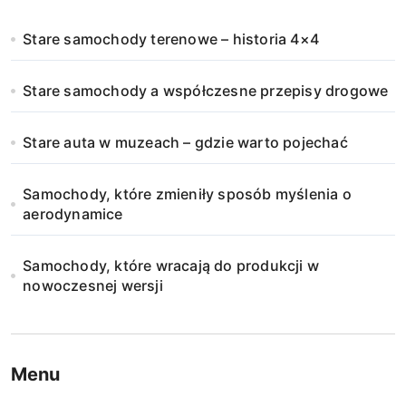
n
Stare samochody terenowe – historia 4×4
i
Stare samochody a współczesne przepisy drogowe
c
o
Stare auta w muzeach – gdzie warto pojechać
w
Samochody, które zmieniły sposób myślenia o
a
aerodynamice
n
Samochody, które wracają do produkcji w
i
nowoczesnej wersji
e
w
Menu
p