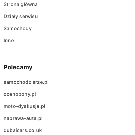
Strona główna
i
Działy serwisu
s
Samochody
ó
Inne
w
Polecamy
samochodziarze.pl
ocenopony.pl
moto-dyskusje.pl
naprawa-auta.pl
dubaicars.co.uk