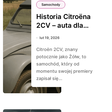
Samochody
Historia Citroëna
2CV – auta dla
każdego
lut 19, 2026
Citroën 2CV, znany
potocznie jako Żółw, to
samochód, który od
momentu swojej premiery
zapisał się...