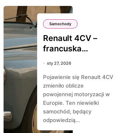
Samochody
Renault 4CV –
francuska
legenda
sty 27, 2026
powojennej
Pojawienie się Renault 4CV
Europy
zmieniło oblicze
powojennej motoryzacji w
Europie. Ten niewielki
samochód, będący
odpowiedzią...