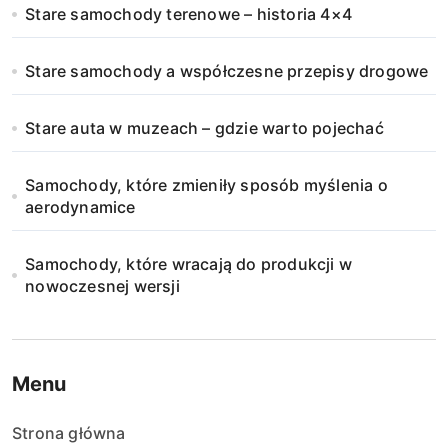
Stare samochody terenowe – historia 4×4
i
Stare samochody a współczesne przepisy drogowe
c
o
Stare auta w muzeach – gdzie warto pojechać
w
Samochody, które zmieniły sposób myślenia o
a
aerodynamice
n
Samochody, które wracają do produkcji w
i
nowoczesnej wersji
e
w
Menu
p
Strona główna