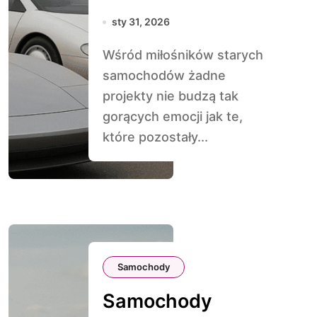
które nigdy nie
sty 31, 2026
trafiły na rynek
Wśród miłośników starych
samochodów żadne
projekty nie budzą tak
gorących emocji jak te,
które pozostały...
Samochody
Samochody