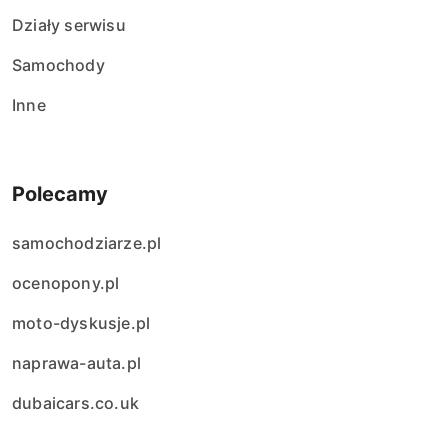
i
Działy serwisu
s
Samochody
ó
Inne
w
Polecamy
samochodziarze.pl
ocenopony.pl
moto-dyskusje.pl
naprawa-auta.pl
dubaicars.co.uk