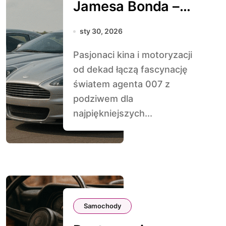
Jamesa Bonda –
od DB5 po
sty 30, 2026
nowoczesność
Pasjonaci kina i motoryzacji
od dekad łączą fascynację
światem agenta 007 z
podziwem dla
najpiękniejszych...
Samochody