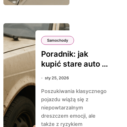
Samochody
Poradnik: jak
kupić stare auto i
nie dać się
sty 25, 2026
oszukać
Poszukiwania klasycznego
pojazdu wiążą się z
niepowtarzalnym
dreszczem emocji, ale
także z ryzykiem