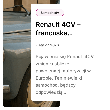
Samochody
Renault 4CV –
francuska
legenda
sty 27, 2026
powojennej
Pojawienie się Renault 4CV
Europy
zmieniło oblicze
powojennej motoryzacji w
Europie. Ten niewielki
samochód, będący
odpowiedzią...