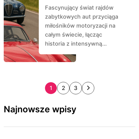
Fascynujący świat rajdów
zabytkowych aut przyciąga
miłośników motoryzacji na
całym świecie, łącząc
historia z intensywną...
S
1
2
3
t
Najnowsze wpisy
r
o
n