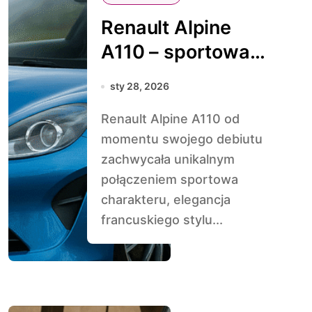
Renault Alpine
A110 – sportowa
elegancja z
sty 28, 2026
Francji
Renault Alpine A110 od
momentu swojego debiutu
zachwycała unikalnym
połączeniem sportowa
charakteru, elegancja
francuskiego stylu...