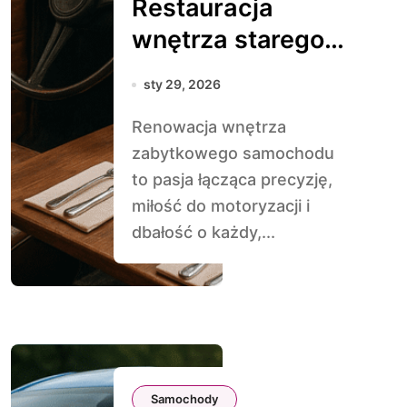
Restauracja
wnętrza starego
samochodu – od
sty 29, 2026
tapicerki po deskę
Renowacja wnętrza
rozdzielczą
zabytkowego samochodu
to pasja łącząca precyzję,
miłość do motoryzacji i
dbałość o każdy,...
Samochody