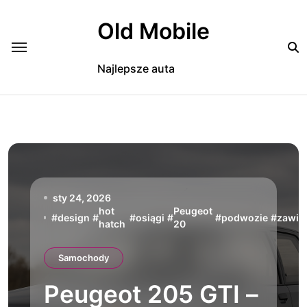
Skip
to
Old Mobile
content
Najlepsze auta
sty 24, 2026
hot
Peugeot
#
design
#
#
osiągi
#
#
podwozie
#
zawie
hatch
20
Samochody
Peugeot 205 GTI –