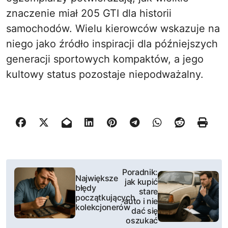
znaczenie miał 205 GTI dla historii
samochodów. Wielu kierowców wskazuje na
niego jako źródło inspiracji dla późniejszych
generacji sportowych kompaktów, a jego
kultowy status pozostaje niepodważalny.
N
Poradnik:
Największe
jak kupić
a
błędy
stare
początkujących
auto i nie
w
kolekcjonerów
dać się
oszukać