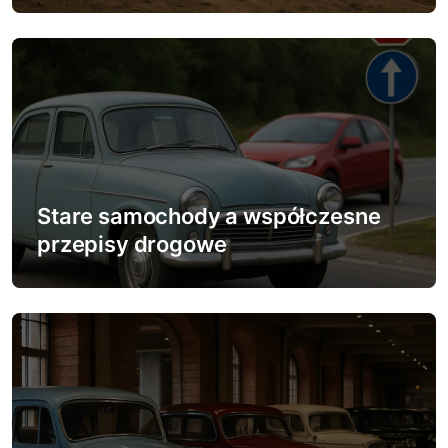
i
s
u
Stare samochody a współczesne
przepisy drogowe