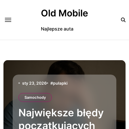
Skip
to
Old Mobile
content
Najlepsze auta
sty 23, 2026
#
pułapki
Samochody
Największe błędy
początkujących