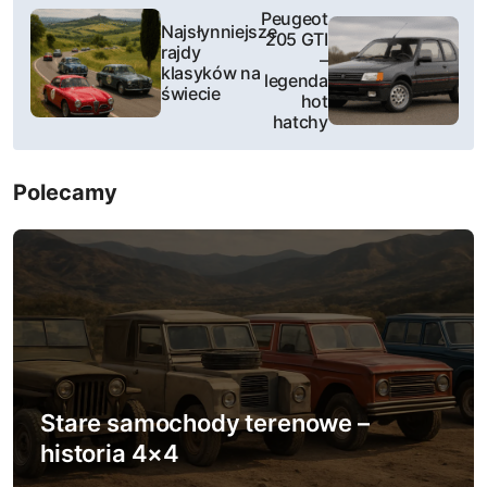
N
Peugeot
Najsłynniejsze
205 GTI
a
rajdy
–
klasyków na
legenda
w
świecie
hot
hatchy
i
g
Polecamy
a
c
j
a
w
Stare samochody terenowe –
p
historia 4×4