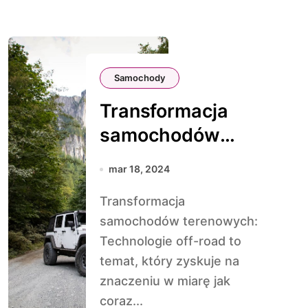
Samochody
Transformacja
samochodów
terenowych:
mar 18, 2024
Technologie off-
Transformacja
road
samochodów terenowych:
Technologie off-road to
temat, który zyskuje na
znaczeniu w miarę jak
coraz...