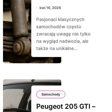
zawieszenia w
kwi 16, 2026
starych autach
Pasjonaci klasycznych
samochodów często
zwracają uwagę nie tylko
na wygląd nadwozia, ale
także na unikalne...
Samochody
Peugeot 205 GTI –