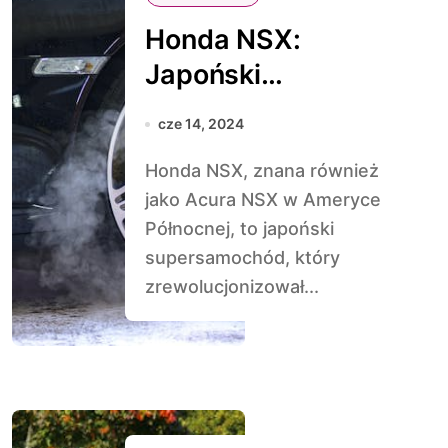
Honda NSX:
Japoński
Supersamochód
cze 14, 2024
Honda NSX, znana również
jako Acura NSX w Ameryce
Północnej, to japoński
supersamochód, który
zrewolucjonizował...