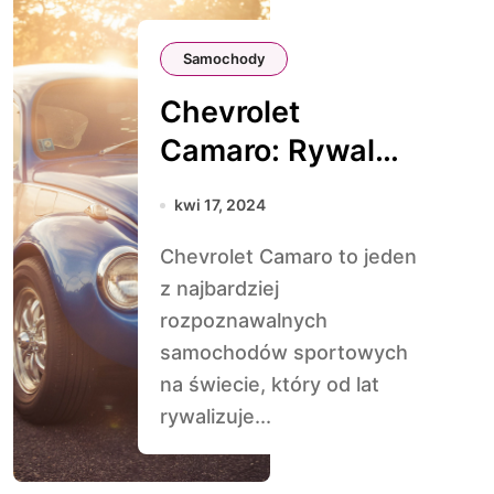
Samochody
Chevrolet
Camaro: Rywal
Forda Mustanga
kwi 17, 2024
Chevrolet Camaro to jeden
z najbardziej
rozpoznawalnych
samochodów sportowych
na świecie, który od lat
rywalizuje...