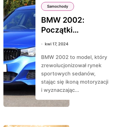
Samochody
BMW 2002:
Początki
Sportowych
kwi 17, 2024
Sedanów
BMW 2002 to model, który
zrewolucjonizował rynek
sportowych sedanów,
stając się ikoną motoryzacji
i wyznaczając...