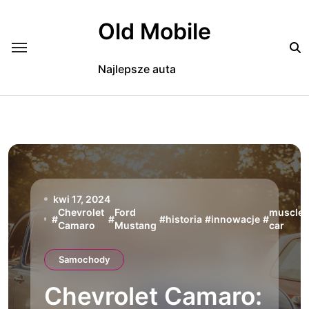
Skip
to
Old Mobile
content
Najlepsze auta
kwi 17, 2024
Chevrolet
Ford
muscle
#
#
#
historia
#
innowacje
#
Camaro
Mustang
car
Samochody
Chevrolet Camaro: