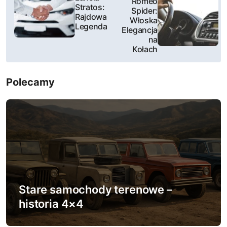
Romeo
a
Stratos:
Spider:
Rajdowa
Włoska
w
Legenda
Elegancja
na
i
Kołach
g
Polecamy
a
c
j
a
w
Stare samochody terenowe –
p
historia 4×4
i