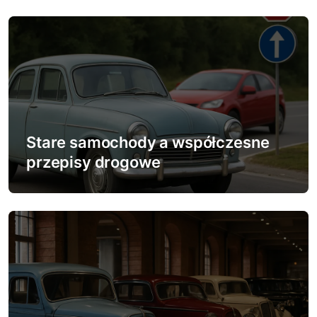
s
u
Stare samochody a współczesne
przepisy drogowe