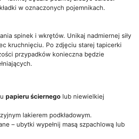
odkładki w oznaczonych pojemnikach.
nia spinek i wkrętów. Unikaj nadmiernej siły
ec kruchnięciu. Po zdjęciu starej tapicerki
szości przypadków konieczna będzie
łniających.
iu
papieru ściernego
lub niewielkiej
ozyjnym lakierem podkładowym.
ane – ubytki wypełnij masą szpachlową lub