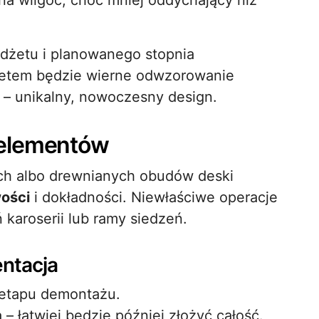
na wilgoć, choć mniej oddychający niż
dżetu i planowanego stopnia
ytetem będzie wierne odwzorowanie
i – unikalny, nowoczesny design.
 elementów
ych albo drewnianych obudów deski
wości
i dokładności. Niewłaściwe operacje
karoserii lub ramy siedzeń.
entacja
 etapu demontażu.
– łatwiej będzie później złożyć całość.