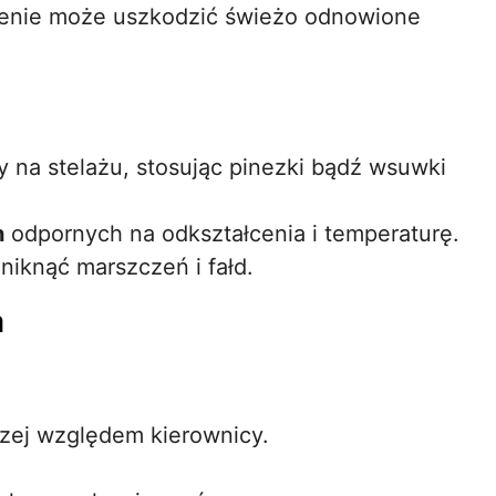
cenie może uszkodzić świeżo odnowione
y na stelażu, stosując pinezki bądź wsuwki
.
h
odpornych na odkształcenia i temperaturę.
niknąć marszczeń i fałd.
a
czej względem kierownicy.