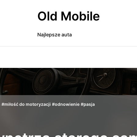
Old Mobile
Najlepsze auta
a
#
miłość do motoryzacji
#
odnowienie
#
pasja