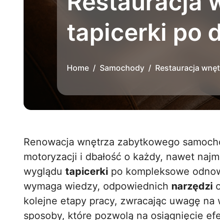
Restauracja 
tapicerki po 
Home
Samochody
Restauracja wnęt
Renowacja wnętrza zabytkowego samochodu to pasja łącząca precyzję, miłość do
motoryzacji i dbałość o każdy, nawet naj
wyglądu
tapicerki
po kompleksowe odno
wymaga wiedzy, odpowiednich
narzędzi
o
kolejne etapy pracy, zwracając uwagę na 
sposoby, które pozwolą na osiągnięcie ef