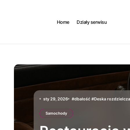
Skip
to
content
Home
Działy serwisu
sty 29, 2026
#
dbałość
#
Deska rozdzielcz
Samochody