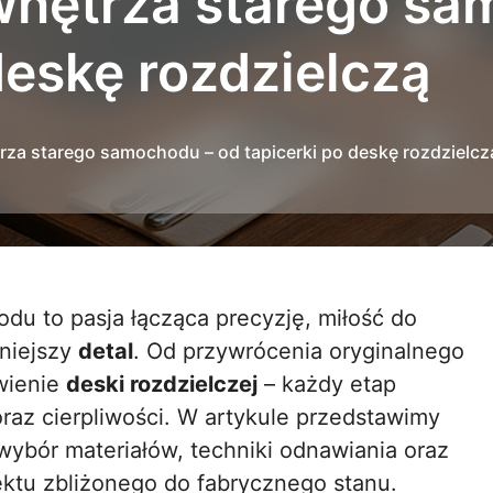
wnętrza starego sa
deskę rozdzielczą
rza starego samochodu – od tapicerki po deskę rozdzielcz
mniejszy
detal
. Od przywrócenia oryginalnego
wienie
deski rozdzielczej
– każdy etap
raz cierpliwości. W artykule przedstawimy
wybór materiałów, techniki odnawiania oraz
ektu zbliżonego do fabrycznego stanu.