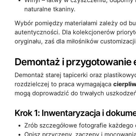
Winyl – łatwy w czyszczeniu, odporny 
naturalne tkaniny.
Wybór pomiędzy materiałami zależy od bu
autentyczności. Dla kolekcjonerów prior
oryginału, zaś dla miłośników customizacj
Demontaż i przygotowanie
Demontaż starej tapicerki oraz plastikow
rozdzielczej to praca wymagająca
cierpli
mogą doprowadzić do trwałych uszkodzeń 
Krok 1: Inwentaryzacja i dokum
Zrób szczegółowe fotografie każdego
Opisz przyczepy, zaczepy i mocowania 