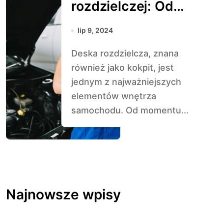
rozdzielczej: Od
analogowych
lip 9, 2024
wskaźników do
Deska rozdzielcza, znana
cyfrowych
również jako kokpit, jest
ekranów
jednym z najważniejszych
elementów wnętrza
samochodu. Od momentu...
Najnowsze wpisy