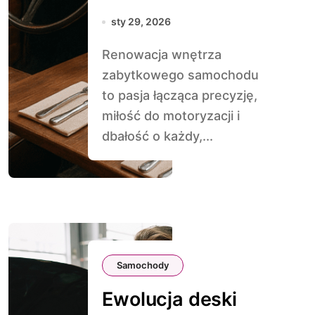
samochodu – od
sty 29, 2026
tapicerki po deskę
Renowacja wnętrza
rozdzielczą
zabytkowego samochodu
to pasja łącząca precyzję,
miłość do motoryzacji i
dbałość o każdy,...
Samochody
Ewolucja deski