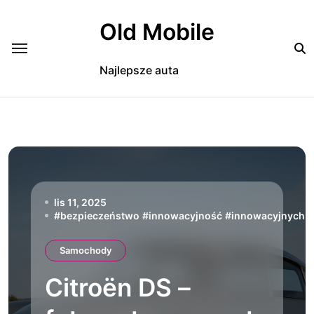
Skip
to
Old Mobile
content
Najlepsze auta
lis 11, 2025
#
bezpieczeństwo
#
innowacyjność
#
innowacyjnych
Samochody
Citroën DS –