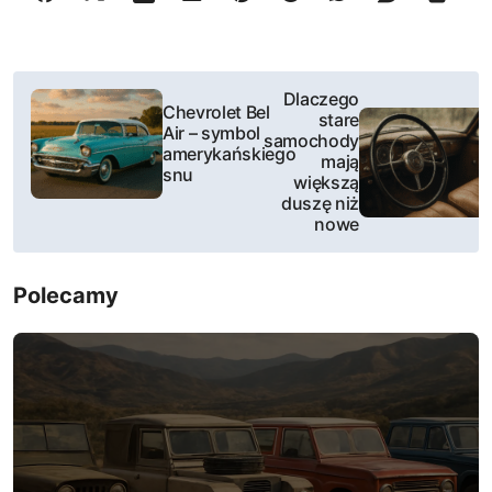
N
Dlaczego
Chevrolet Bel
stare
a
Air – symbol
samochody
amerykańskiego
mają
w
snu
większą
duszę niż
i
nowe
g
Polecamy
a
c
j
a