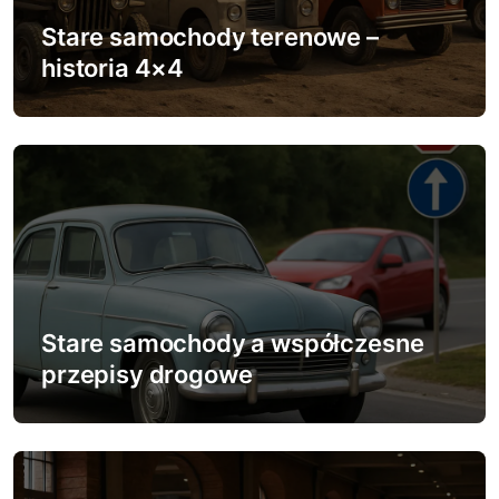
w
Stare samochody terenowe –
p
historia 4×4
i
s
u
Stare samochody a współczesne
przepisy drogowe