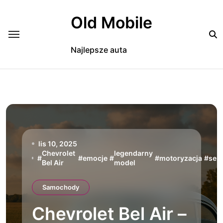
Skip
to
Old Mobile
content
Najlepsze auta
lis 10, 2025
Chevrolet
legendarny
#
#
emocje
#
#
motoryzacja
#
sen
Bel Air
model
Samochody
Chevrolet Bel Air –