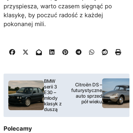
przyspiesza, warto czasem sięgnąć po
klasykę, by poczuć radość z każdej
pokonanej mili.
N
BMW
Citroën DS –
serii 3
a
futurystyczne
E30 –
auto sprzed
młody
w
pół wieku
klasyk z
duszą
i
g
Polecamy