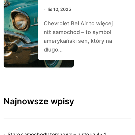
amerykańskiego
lis 10, 2025
snu
Chevrolet Bel Air to więcej
niż samochód – to symbol
amerykański sen, który na
długo...
Najnowsze wpisy
Stare samochody terenowe – historia 4×4