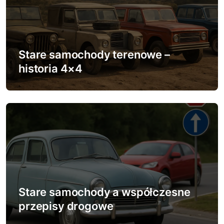
j
a
w
Stare samochody terenowe –
historia 4×4
p
i
s
u
Stare samochody a współczesne
przepisy drogowe