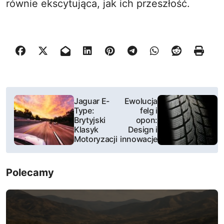
równie ekscytująca, jak ich przeszłość.
N
Jaguar E-
Ewolucja
Type:
felg i
a
Brytyjski
opon:
Klasyk
Design i
w
Motoryzacji
innowacje
i
Polecamy
g
a
c