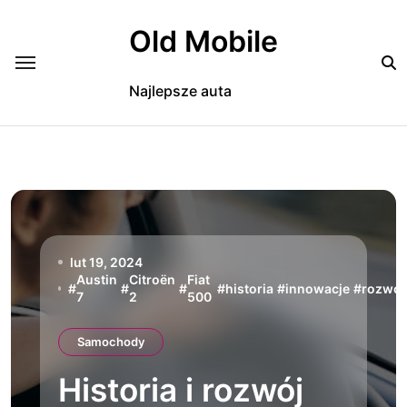
Skip
to
Old Mobile
content
Najlepsze auta
lut 19, 2024
Austin
Citroën
Fiat
#
#
#
#
historia
#
innowacje
#
rozwój
7
2
500
Samochody
Historia i rozwój