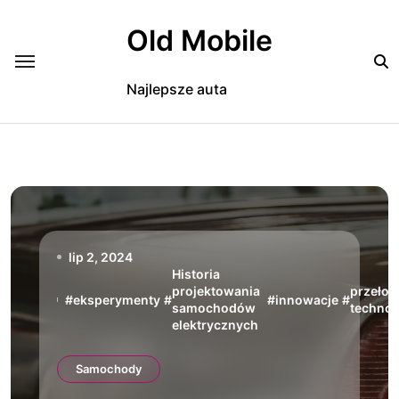
Skip
to
Old Mobile
content
Najlepsze auta
lip 2, 2024
Historia
projektowania
przeło
#
eksperymenty
#
#
innowacje
#
samochodów
technol
elektrycznych
Samochody