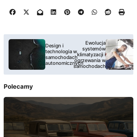
N
Ewolucja
Design i
systemów
a
technologia w
klimatyzacji i
samochodach
ogrzewania w
w
autonomicznych
samochodach
i
Polecamy
g
a
c
j