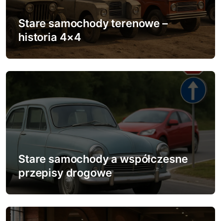
a
w
Stare samochody terenowe –
historia 4×4
p
i
s
u
Stare samochody a współczesne
przepisy drogowe