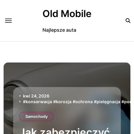
Skip
to
Old Mobile
content
Najlepsze auta
kwi 24, 2026
#
konserwacja
#
korozja
#
ochrona
#
pielęgnacja
#
pod
Samochody
Jak zabezpieczyć