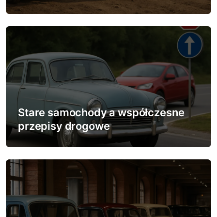
i
s
u
Stare samochody a współczesne
przepisy drogowe