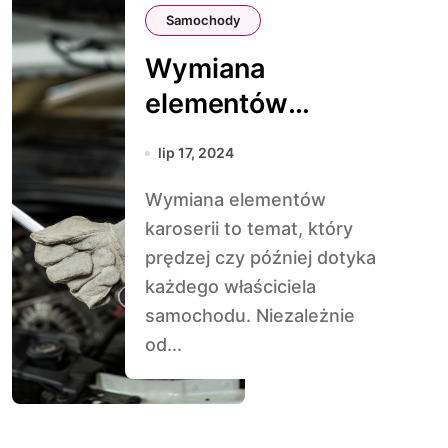
Samochody
Wymiana
elementów
karoserii: Kiedy
lip 17, 2024
jest konieczna?
Wymiana elementów
karoserii to temat, który
prędzej czy później dotyka
każdego właściciela
samochodu. Niezależnie
od...