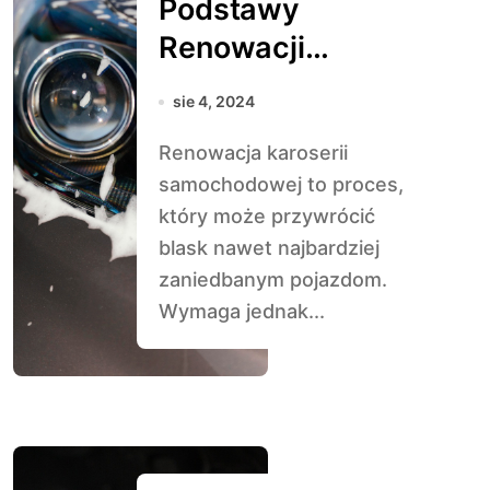
Podstawy
Renowacji
Karoserii: Od
sie 4, 2024
czego zacząć?
Renowacja karoserii
samochodowej to proces,
który może przywrócić
blask nawet najbardziej
zaniedbanym pojazdom.
Wymaga jednak...