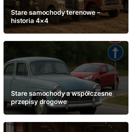
a
w
Stare samochody terenowe –
historia 4×4
p
i
s
u
Stare samochody a współczesne
przepisy drogowe