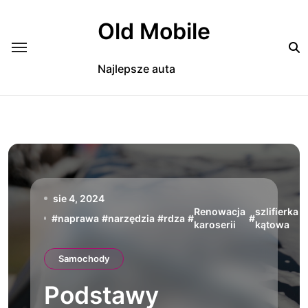
Skip
to
Old Mobile
content
Najlepsze auta
sie 4, 2024
Renowacja
szlifierka
#
naprawa
#
narzędzia
#
rdza
#
#
#
karoserii
kątowa
Samochody
Podstawy