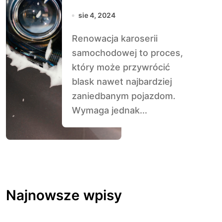
Karoserii: Od
sie 4, 2024
czego zacząć?
Renowacja karoserii
samochodowej to proces,
który może przywrócić
blask nawet najbardziej
zaniedbanym pojazdom.
Wymaga jednak...
Najnowsze wpisy