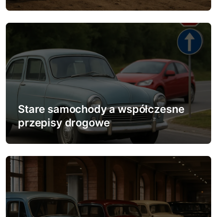
i
s
u
Stare samochody a współczesne
przepisy drogowe