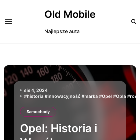
Skip
to
Old Mobile
content
Najlepsze auta
sie 4, 2024
#
historia
#
innowacyjność
#
marka
#
Opel
#
Opla
#
row
Samochody
Opel: Historia i