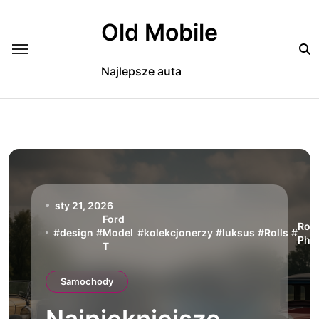
Skip
to
Old Mobile
content
Najlepsze auta
sty 21, 2026
Ford
Roy
#
design
#
Model
#
kolekcjonerzy
#
luksus
#
Rolls
#
Pha
T
Samochody