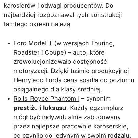
karosierów i odwagi producentów. Do
najbardziej rozpoznawalnych konstrukcji
tamtego okresu należą:
Ford Model T
(w wersjach Touring,
Roadster i Coupe) – auto, które
zrewolucjonizowało dostępność
motoryzacji. Dzięki taśmie produkcyjnej
Henry’ego Forda cena spadła do poziomu
osiągalnego dla klasy średniej.
Rolls-Royce Phantom I
– synonim
prestiż
u i
luksus
u. Każdy egzemplarz
mógł być indywidualnie zabudowany
przez najlepsze pracownie karoserskie,
co czyniło go jedynym w swoim rodzaju.