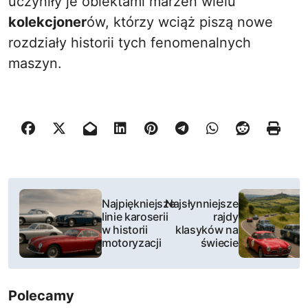
uczyniły je obiektami marzeń wielu
kolekcjoner
ów, którzy wciąż piszą nowe
rozdziały historii tych fenomenalnych
maszyn.
N
Najpiękniejsze
Najsłynniejsze
a
linie karoserii
rajdy
w historii
klasyków na
w
motoryzacji
świecie
i
Polecamy
g