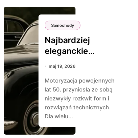
Samochody
Najbardziej
eleganckie
limuzyny z lat 50.
maj 19, 2026
Motoryzacja powojennych
lat 50. przyniosła ze sobą
niezwykły rozkwit form i
rozwiązań technicznych.
Dla wielu...