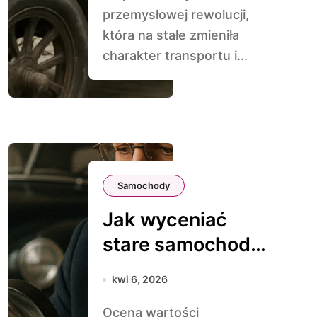
przemysłowej rewolucji,
która na stałe zmieniła
charakter transportu i...
Samochody
Jak wyceniać
stare samochody
– poradnik dla
kwi 6, 2026
kolekcjonerów
Ocena wartości