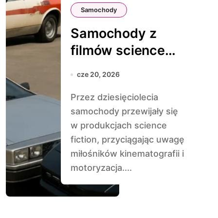
Samochody
Samochody z
filmów science
fiction, które
cze 20, 2026
istniały naprawdę
Przez dziesięciolecia
samochody przewijały się
w produkcjach science
fiction, przyciągając uwagę
miłośników kinematografii i
motoryzacja....