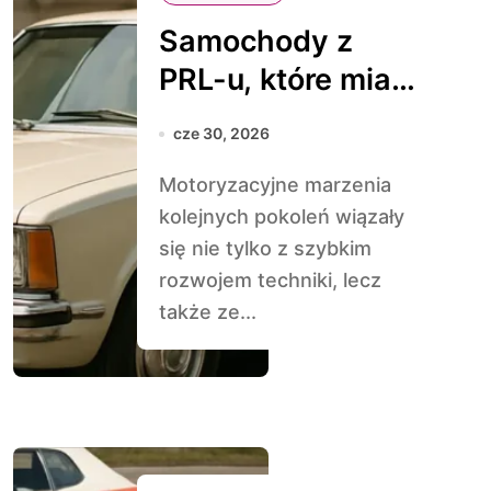
Samochody z
PRL-u, które miały
być luksusowe
cze 30, 2026
Motoryzacyjne marzenia
kolejnych pokoleń wiązały
się nie tylko z szybkim
rozwojem techniki, lecz
także ze...