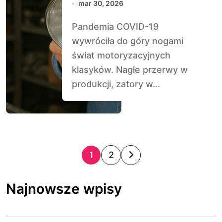
mar 30, 2026
klasyków
Pandemia COVID-19
wywróciła do góry nogami
świat motoryzacyjnych
klasyków. Nagłe przerwy w
produkcji, zatory w...
S
1
2
t
Najnowsze wpisy
r
o