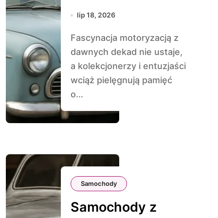
przepisy drogowe
lip 18, 2026
Fascynacja motoryzacją z
dawnych dekad nie ustaje,
a kolekcjonerzy i entuzjaści
wciąż pielęgnują pamięć
o...
Samochody
Samochody z