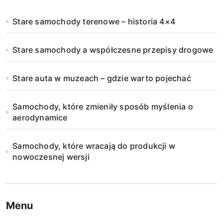
n
Stare samochody terenowe – historia 4×4
i
Stare samochody a współczesne przepisy drogowe
c
o
Stare auta w muzeach – gdzie warto pojechać
w
Samochody, które zmieniły sposób myślenia o
a
aerodynamice
n
Samochody, które wracają do produkcji w
i
nowoczesnej wersji
e
w
Menu
p