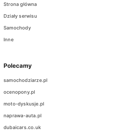
Strona główna
i
Działy serwisu
s
Samochody
ó
Inne
w
Polecamy
samochodziarze.pl
ocenopony.pl
moto-dyskusje.pl
naprawa-auta.pl
dubaicars.co.uk