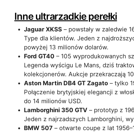
Inne ultrarzadkie perełki
Jaguar XKSS
– powstały w zaledwie 1
Type dla klientów. Jeden z najdroższy
powyżej 13 milionów dolarów.
Ford GT40
– 105 wyprodukowanych sztu
Legenda wyścigu Le Mans, dziś trakto
kolekcjonerów. Aukcje przekraczają 1
Aston Martin DB4 GT Zagato
– tylko 1
Połączenie brytyjskiej elegancji z wło
do 14 milionów USD.
Lamborghini 350 GTV
– prototyp z 196
Jeden z najrzadszych Lamborghini, wy
BMW 507
– otwarte coupe z lat 1956–