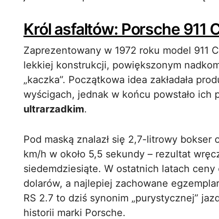
Król asfaltów: Porsche 911 
Zaprezentowany w 1972 roku model 911 Ca
lekkiej konstrukcji, powiększonym nadko
„kaczka”. Początkowa idea zakładała pro
wyścigach, jednak w końcu powstało ich p
ultrarzadkim
.
Pod maską znalazł się 2,7-litrowy bokser
km/h w około 5,5 sekundy – rezultat wręc
siedemdziesiąte. W ostatnich latach ceny
dolarów, a najlepiej zachowane egzemplarz
RS 2.7 to dziś synonim „purystycznej” jazd
historii marki Porsche.