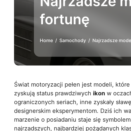
Najrzadsze mo
fortunę
Home
Samochody
Najrzadsze model
Świat motoryzacji pełen jest modeli, które nie tylko zapisują się w historii, ale również
zyskują status prawdziwych
ikon
w oczach
ograniczonych seriach, inne zyskały sław
designerskim eksperymentom. Dziś ich war
marzenie o posiadaniu staje się symbolem
najrzadszych, najbardziej pożądanych kla