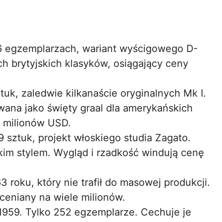
6 egzemplarzach, wariant wyścigowego D-
ch brytyjskich klasyków, osiągający ceny
k, zaledwie kilkanaście oryginalnych Mk I.
wana jako święty graal dla amerykańskich
0 milionów USD.
9 sztuk, projekt włoskiego studia Zagato.
skim stylem. Wygląd i rzadkość windują cenę
3 roku, który nie trafił do masowej produkcji.
ceniany na wiele milionów.
1959. Tylko 252 egzemplarze. Cechuje je