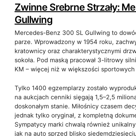
Zwinne Srebrne Strzały: M
Gullwing
Mercedes-Benz 300 SL Gullwing to dowód
parze. Wprowadzony w 1954 roku, zachwyc
kratownicy oraz charakterystycznymi drzw
sokoła. Pod maską pracował 3-litrowy siln
KM – więcej niż w większości sportowych 
Tylko 1400 egzemplarzy zostało wyprodu
na aukcjach cenniki sięgają 1,5–2,5 milio
doskonałym stanie. Miłośnicy czasem decy
jednak tylko oryginał, z kompletną dokum
Sympatycy marki chwalą również unikalny 
jak na auto sprzed blisko siedemdziesięciu