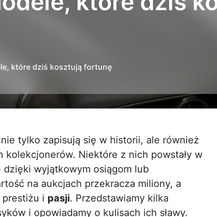
dele, które dziś k
e, które dziś kosztują fortunę
 kolekcjonerów. Niektóre z nich powstały w
ę dzięki wyjątkowym osiągom lub
tość na aukcjach przekracza miliony, a
 prestiżu i
pasji
. Przedstawiamy kilka
syków i opowiadamy o kulisach ich sławy.