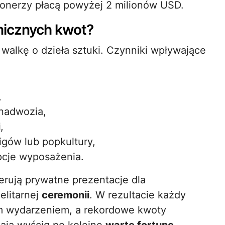
jonerzy płacą powyżej 2 milionów USD.
micznych kwot?
alkę o dzieła sztuki. Czynniki wpływające
,
nadwozia,
i
,
igów lub popkultury,
opcje wyposażenia.
rują prywatne prezentacje dla
elitarnej
ceremonii
. W rezultacie każdy
ym wydarzeniem, a rekordowe kwoty