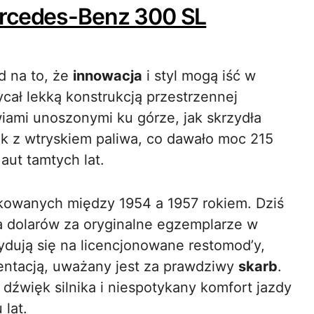
ercedes-Benz 300 SL
 na to, że
innowacja
i styl mogą iść w
ał lekką konstrukcją przestrzennej
iami unoszonymi ku górze, jak skrzydła
ik z wtryskiem paliwa, co dawało moc 215
aut tamtych lat.
kowanych między 1954 a 1957 rokiem. Dziś
na dolarów za oryginalne egzemplarze w
dują się na licencjonowane restomod’y,
entacją, uważany jest za prawdziwy
skarb
.
dźwięk silnika i niespotykany komfort jazdy
 lat.