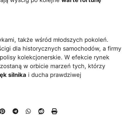
zają wyścig po kolejne
warte fortunę
sykami, także wśród młodszych pokoleń.
ścigi dla historycznych samochodów, a firmy
olisy kolekcjonerskie. W efekcie rynek
zostaną w orbicie marzeń tych, którzy
ęk silnika
i ducha prawdziwej