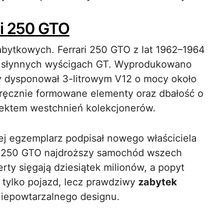
ri 250 GTO
ytkowych. Ferrari 250 GTO z lat 1962–1964
 w słynnych wyścigach GT. Wyprodukowano
y dysponował 3-litrowym V12 o mocy około
ręcznie formowane elementy oraz dbałość o
biektem westchnień kolekcjonerów.
ej egzemplarz podpisał nowego właściciela
 z 250 GTO najdroższy samochód wszech
rty sięgają dziesiątek milionów, a popyt
 tylko pojazd, lecz prawdziwy
zabytek
 niepowtarzalnego designu.