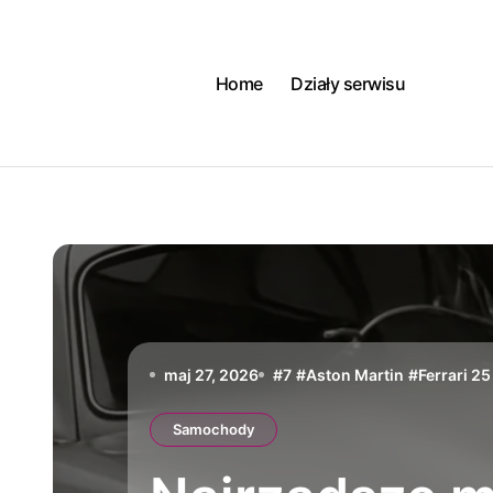
Skip
to
content
Home
Działy serwisu
maj 27, 2026
#
7
#
Aston Martin
#
Ferrari 25
Samochody