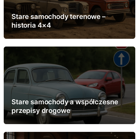
a
w
Stare samochody terenowe –
historia 4×4
p
i
s
u
Stare samochody a współczesne
przepisy drogowe