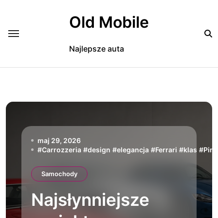
Skip
to
Old Mobile
content
Najlepsze auta
maj 29, 2026
#
Carrozzeria
#
design
#
elegancja
#
Ferrari
#
klas
#
Pini
Samochody
Najsłynniejsze