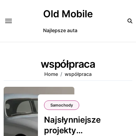
Skip
to
Old Mobile
content
Najlepsze auta
współpraca
Home
współpraca
Samochody
Najsłynniejsze
projekty