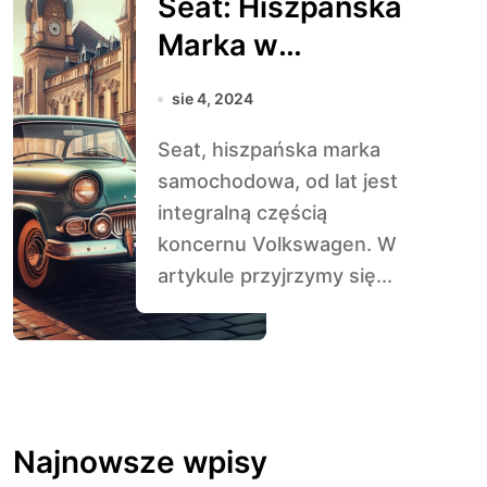
Seat: Hiszpańska
Marka w
Koncernie VW
sie 4, 2024
Seat, hiszpańska marka
samochodowa, od lat jest
integralną częścią
koncernu Volkswagen. W
artykule przyjrzymy się...
Najnowsze wpisy