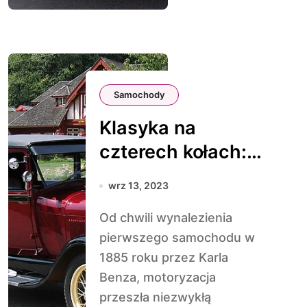
Samochody
Klasyka na
czterech kołach:
Najbardziej
wrz 13, 2023
Klasyczne Auta
Od chwili wynalezienia
Wszech Czasów
pierwszego samochodu w
1885 roku przez Karla
Benza, motoryzacja
przeszła niezwykłą