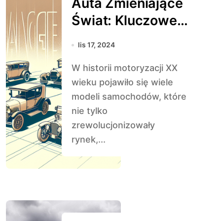
Auta Zmieniające
Świat: Kluczowe
Modelki XX Wieku
lis 17, 2024
W historii motoryzacji XX
wieku pojawiło się wiele
modeli samochodów, które
nie tylko
zrewolucjonizowały
rynek,...