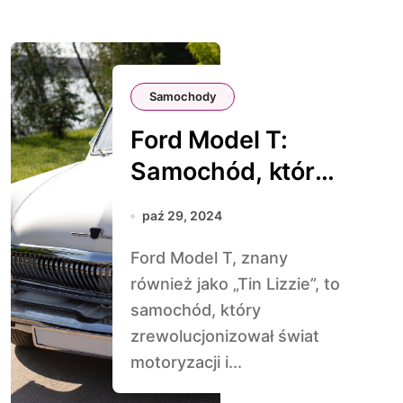
Samochody
Ford Model T:
Samochód, który
Zrewolucjonizowa
paź 29, 2024
ł Świat
Ford Model T, znany
również jako „Tin Lizzie”, to
samochód, który
zrewolucjonizował świat
motoryzacji i...