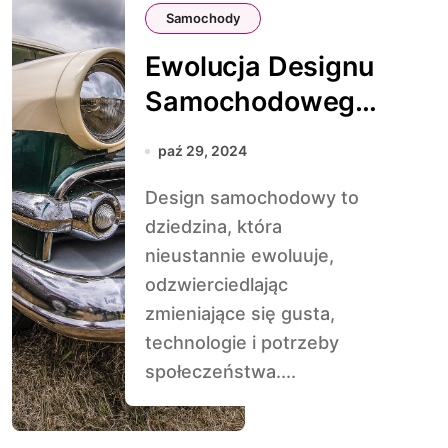
Samochody
Ewolucja Designu
Samochodowego:
Najważniejsze
paź 29, 2024
Kamienie Milowe
Design samochodowy to
dziedzina, która
nieustannie ewoluuje,
odzwierciedlając
zmieniające się gusta,
technologie i potrzeby
społeczeństwa....