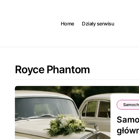
Skip
to
content
Home
Działy serwisu
Royce Phantom
Samoch
Samoc
głów