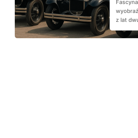
Fascynacja dawnymi pojazdami przemawia do
wyobraź
z lat dw