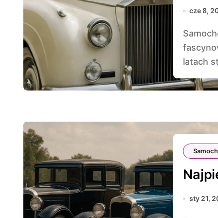
cze 8, 2
Samochody z minionych dekad od zawsze
fascynow
latach st
Samoch
Najpi
sty 21, 