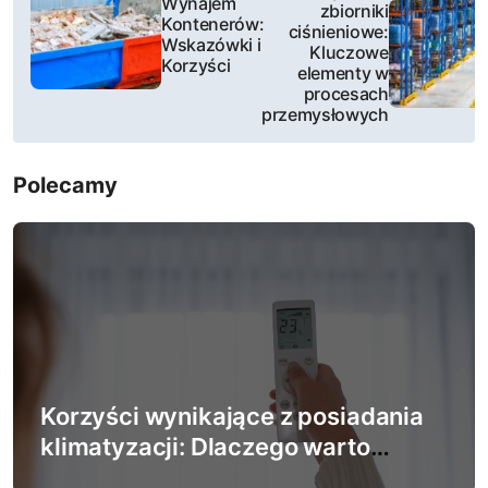
Wynajem
zbiorniki
a
Kontenerów:
ciśnieniowe:
Wskazówki i
Kluczowe
w
Korzyści
elementy w
procesach
i
przemysłowych
g
Polecamy
a
c
j
a
w
Korzyści wynikające z posiadania
p
klimatyzacji: Dlaczego warto
i
zainwestować w system chłodzenia