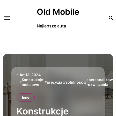
Skip
to
Old Mobile
content
Najlepsze auta
lut 13, 2024
Konstrukcje
spersonalizowa
#
#
precyzja
#
solidność
#
metalowe
rozwiązania
Inne
Konstrukcje