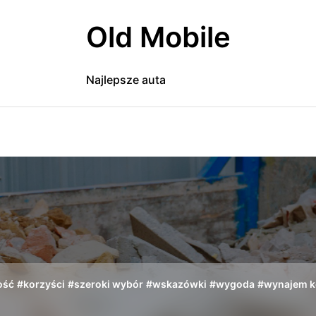
Old Mobile
Najlepsze auta
ość
#
korzyści
#
szeroki wybór
#
wskazówki
#
wygoda
#
wynajem k