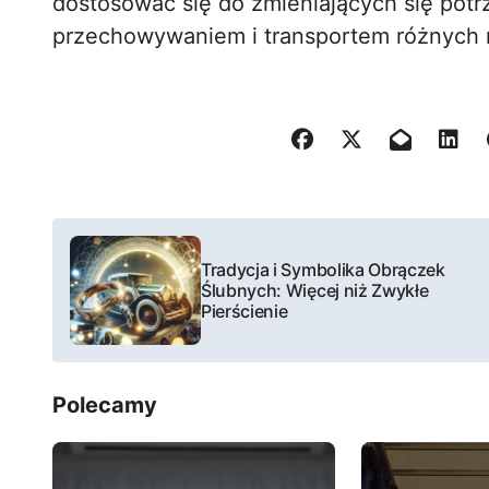
dostosować się do zmieniających się potr
przechowywaniem i transportem różnych 
N
Tradycja i Symbolika Obrączek
a
Ślubnych: Więcej niż Zwykłe
Pierścienie
w
i
Polecamy
g
a