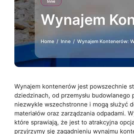
Inne
Wynajem Kont
Home
Inne
Wynajem Kontenerów: Ws
Wynajem kontenerów jest powszechnie stosowaną praktyką w różnych branżach i
dziedzinach, od przemysłu budowlanego p
niezwykle wszechstronne i mogą służyć 
materiałów oraz zarządzania odpadami. W
które sprawiają, że jest to atrakcyjna opc
przyjrzymy się zagadnieniu wynajmu kont