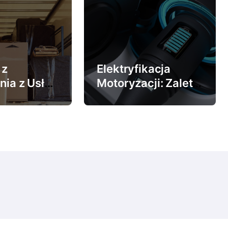
 z
Elektryfikacja
nia z Usług
Motoryzacji: Zalety
nalnej
Ładowania
Samochodów
wadzkowej
Elektrycznych