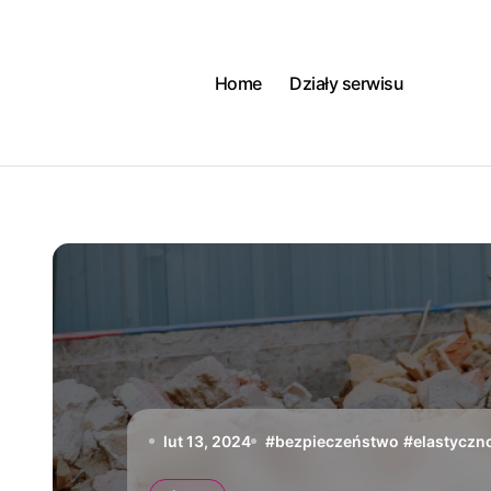
Skip
to
content
Home
Działy serwisu
lut 13, 2024
#
bezpieczeństwo
#
elastyczn