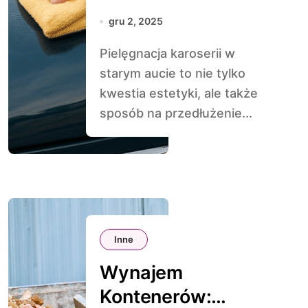
samochodzie
gru 2, 2025
Pielęgnacja karoserii w
starym aucie to nie tylko
kwestia estetyki, ale także
sposób na przedłużenie...
Inne
Wynajem
Kontenerów: