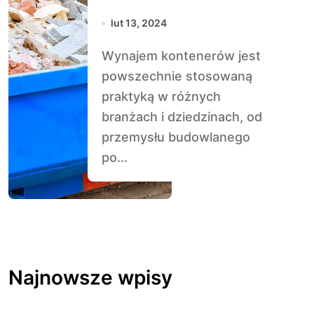
Wskazówki i
lut 13, 2024
Korzyści
Wynajem kontenerów jest
powszechnie stosowaną
praktyką w różnych
branżach i dziedzinach, od
przemysłu budowlanego
po...
Najnowsze wpisy