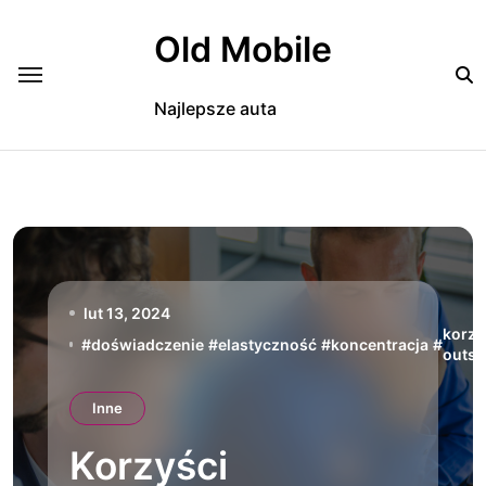
Skip
to
Old Mobile
content
Najlepsze auta
lut 13, 2024
korzy
#
doświadczenie
#
elastyczność
#
koncentracja
#
outso
Inne
Korzyści