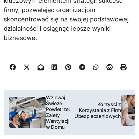
kluczowym elementem strategii sukcesu
firmy, pozwalając organizacjom
skoncentrować się na swojej podstawowej
działalności i osiągnąć lepsze wyniki
biznesowe.
N
Wziewaj
Świeże
Korzyści z
a
Powietrze:
Korzystania z Firm
Zalety
Ubezpieczeniowych
w
Wentylacji
w Domu
i