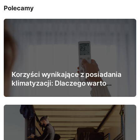
g
Polecamy
a
c
j
a
w
Korzyści wynikające z posiadania
p
klimatyzacji: Dlaczego warto
zainwestować w system chłodzenia
i
s
u