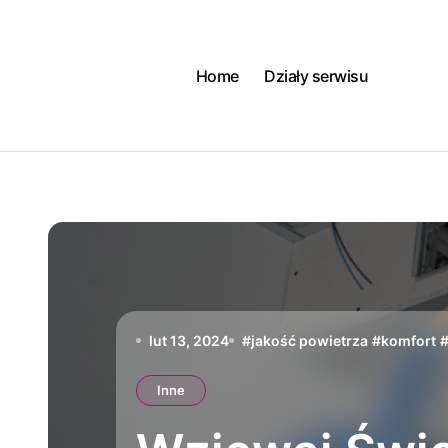
Skip
to
content
Home
Działy serwisu
lut 13, 2024
#
jakość powietrza
#
komfort
Inne