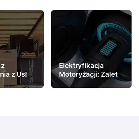
 z
Elektryfikacja
nia z Usług
Motoryzacji: Zalety
nalnej
Ładowania
Samochodów
wadzkowej
Elektrycznych