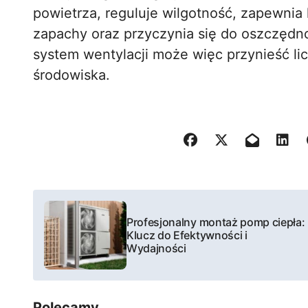
powietrza, reguluje wilgotność, zapewnia
zapachy oraz przyczynia się do oszczędno
system wentylacji może więc przynieść li
środowiska.
N
Profesjonalny montaż pomp ciepła:
a
Klucz do Efektywności i
Wydajności
w
i
Polecamy