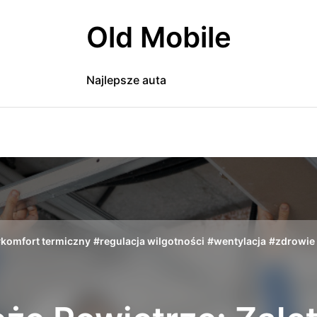
Old Mobile
Najlepsze auta
#
komfort termiczny
#
regulacja wilgotności
#
wentylacja
#
zdrowie