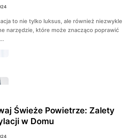
westować w system chłodzenia
2024
ne narzędzie, które może znacząco poprawić
..
aj Świeże Powietrze: Zalety
ylacji w Domu
2024