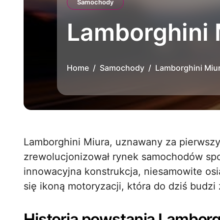
Samochody
Lamborghini 
Home
Samochody
Lamborghini Miur
Lamborghini Miura, uznawany za pierwszy supercar w historii motoryzacji,
zrewolucjonizował rynek samochodów spor
innowacyjna konstrukcja, niesamowite osią
się ikoną motoryzacji, która do dziś budzi
Historia powstania Lamborg