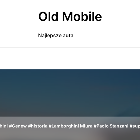
Old Mobile
Najlepsze auta
hini
#
Genew
#
historia
#
Lamborghini Miura
#
Paolo Stanzani
#
sup