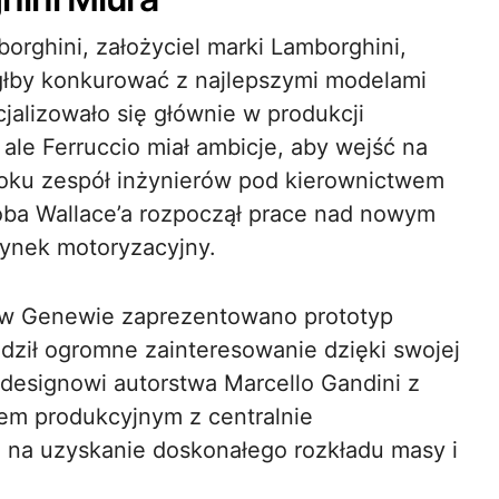
orghini, założyciel marki Lamborghini,
głby konkurować z najlepszymi modelami
jalizowało się głównie w produkcji
le Ferruccio miał ambicje, aby wejść na
ku zespół inżynierów pod kierownictwem
Boba Wallace’a rozpoczął prace nad nowym
rynek motoryzacyjny.
 w Genewie zaprezentowano prototyp
ził ogromne zainteresowanie dzięki swojej
 designowi autorstwa Marcello Gandini z
em produkcyjnym z centralnie
o na uzyskanie doskonałego rozkładu masy i