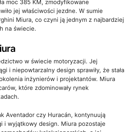
ła moc 385 KM, zmodyfikowane
wiło jej właściwości jezdne. W sumie
ni Miura, co czyni ją jednym z najbardziej
 na świecie.
iura
dzictwo w świecie motoryzacji. Jej
gi i niepowtarzalny design sprawiły, że stała
 pokolenia inżynierów i projektantów. Miura
rcarów, które zdominowały rynek
kadach.
ak Aventador czy Huracán, kontynuują
gi i wyjątkowy design. Miura pozostaje