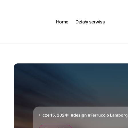
Skip
to
content
Home
Działy serwisu
cze 15, 2024
#
design
#
Ferruccio Lamborg