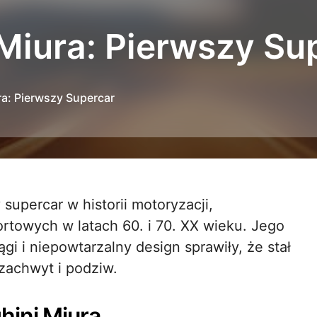
Miura: Pierwszy Su
a: Pierwszy Supercar
towych w latach 60. i 70. XX wieku. Jego
gi i niepowtarzalny design sprawiły, że stał
 zachwyt i podziw.
hini Miura