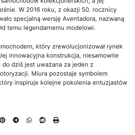
 samochodów kolekcjonerskich, a jej
śnie. W 2016 roku, z okazji 50. rocznicy
wało specjalną wersję Aventadora, nazwaną
ołd temu legendarnemu modelowi.
amochodem, który zrewolucjonizował rynek
. Jej innowacyjna konstrukcja, niesamowite
e do dziś jest uważana za jeden z
otoryzacji. Miura pozostaje symbolem
 który inspiruje kolejne pokolenia entuzjastów