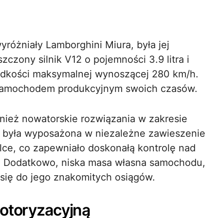
óżniały Lamborghini Miura, była jej
czony silnik V12 o pojemności 3.9 litra i
ędkości maksymalnej wynoszącej 280 km/h.
m samochodem produkcyjnym swoich czasów.
nież nowatorskie rozwiązania w zakresie
a była wyposażona w niezależne zawieszenie
lce, co zapewniało doskonałą kontrolę nad
e. Dodatkowo, niska masa własna samochodu,
się do jego znakomitych osiągów.
motoryzacyjną