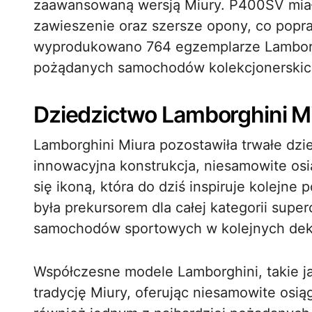
zaawansowaną wersją Miury. P400SV mia
zawieszenie oraz szersze opony, co popra
wyprodukowano 764 egzemplarze Lamborghi
pożądanych samochodów kolekcjonerskich
Dziedzictwo Lamborghini M
Lamborghini Miura pozostawiła trwałe dzie
innowacyjna konstrukcja, niesamowite osią
się ikoną, która do dziś inspiruje kolejne
była prekursorem dla całej kategorii supe
samochodów sportowych w kolejnych de
Współczesne modele Lamborghini, takie j
tradycję Miury, oferując niesamowite osią